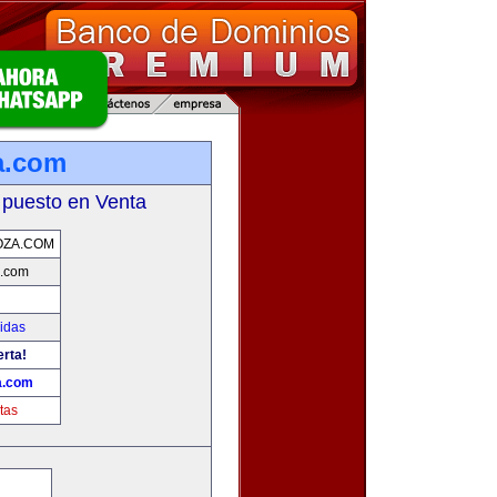
a.com
 puesto en Venta
OZA.COM
.com
idas
erta!
a.com
tas