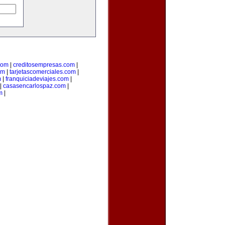
com
|
creditosempresas.com
|
om
|
tarjetascomerciales.com
|
m
|
franquiciadeviajes.com
|
|
casasencarlospaz.com
|
m
|