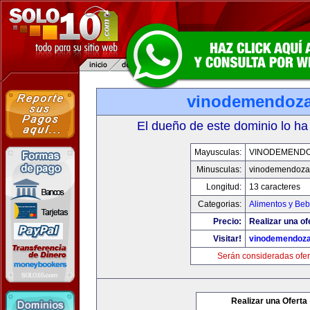
vinodemendoz
El dueño de este dominio lo ha
Mayusculas:
VINODEMEND
Minusculas:
vinodemendoza
Longitud:
13 caracteres
Categorias:
Alimentos y Beb
Precio:
Realizar una of
Visitar!
vinodemendoz
Serán consideradas ofer
Realizar una Oferta