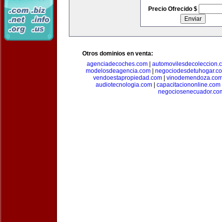
Precio Ofrecido $
Otros dominios en venta:
agenciadecoches.com
|
automovilesdecoleccion.
modelosdeagencia.com
|
negociodesdetuhogar.c
vendoestapropiedad.com
|
vinodemendoza.co
audiotecnologia.com
|
capacitaciononline.com
negociosenecuador.co