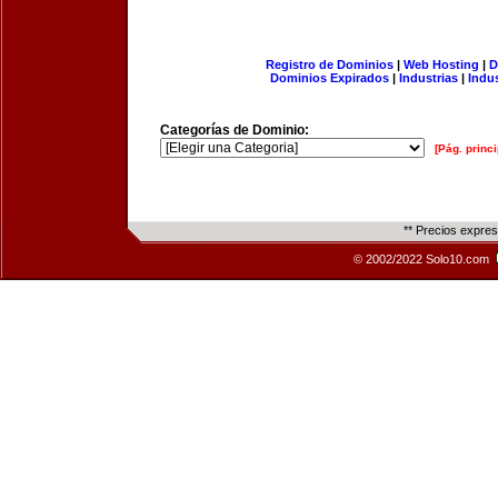
Registro de Dominios
|
Web Hosting
|
D
Dominios Expirados
|
Industrias
|
Indu
Categorías de Dominio:
[Pág. princi
** Precios expre
© 2002/2022 Solo10.com