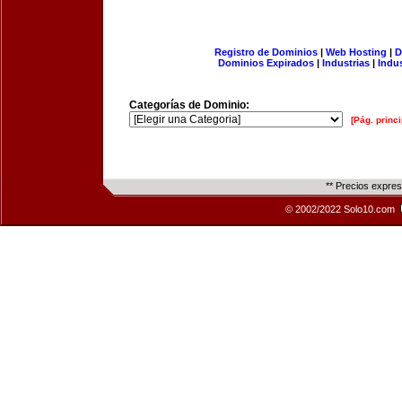
Registro de Dominios
|
Web Hosting
|
D
Dominios Expirados
|
Industrias
|
Indu
Categorías de Dominio:
[Pág. princi
** Precios expre
© 2002/2022 Solo10.com