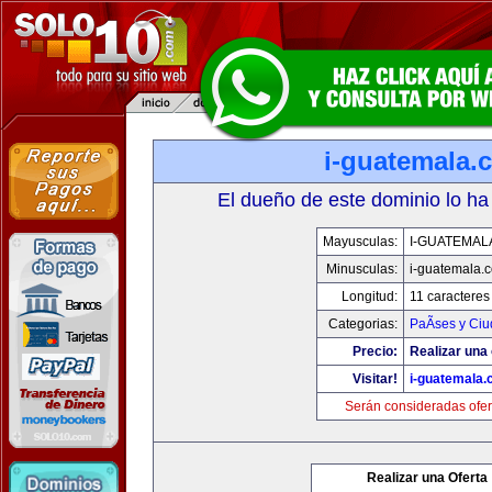
i-guatemala.
El dueño de este dominio lo ha
Mayusculas:
I-GUATEMAL
Minusculas:
i-guatemala.
Longitud:
11 caracteres
Categorias:
PaÃ­ses y Ci
Precio:
Realizar una 
Visitar!
i-guatemala
Serán consideradas ofer
Realizar una Oferta