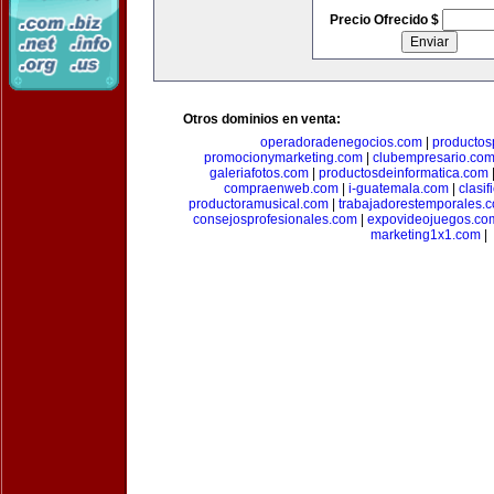
Precio Ofrecido $
Otros dominios en venta:
operadoradenegocios.com
|
productos
promocionymarketing.com
|
clubempresario.co
galeriafotos.com
|
productosdeinformatica.com
compraenweb.com
|
i-guatemala.com
|
clasi
productoramusical.com
|
trabajadorestemporales.
consejosprofesionales.com
|
expovideojuegos.co
marketing1x1.com
|