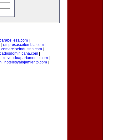
parabelleza.com
|
m
|
empresascolombia.com
|
|
comercioeindustria.com
|
ficadosdominicana.com
|
com
|
vendoapartamento.com
|
m
|
hotelesyalojamiento.com
|