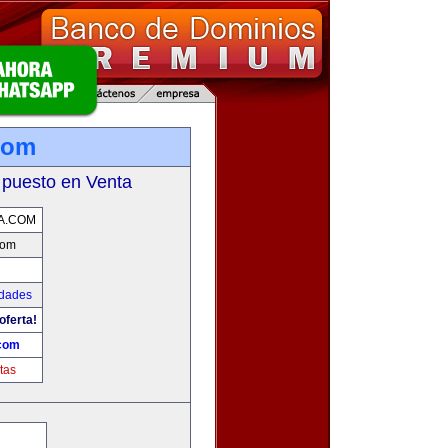
com
 puesto en Venta
A.COM
com
udades
oferta!
.com
tas