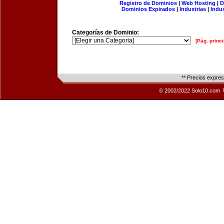
Registro de Dominios
|
Web Hosting
|
D
Dominios Expirados
|
Industrias
|
Indu
Categorías de Dominio:
[Pág. princi
** Precios expre
© 2002/2022 Solo10.com