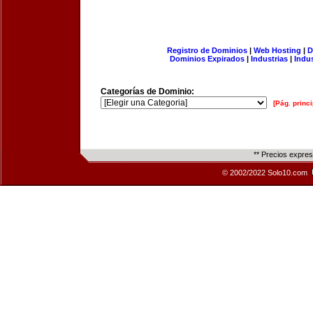
Registro de Dominios
|
Web Hosting
|
D
Dominios Expirados
|
Industrias
|
Indu
Categorías de Dominio:
[Pág. princi
** Precios expre
© 2002/2022 Solo10.com