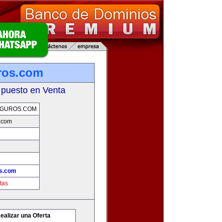
ros.com
 puesto en Venta
GUROS.COM
.com
s.com
tas
ealizar una Oferta