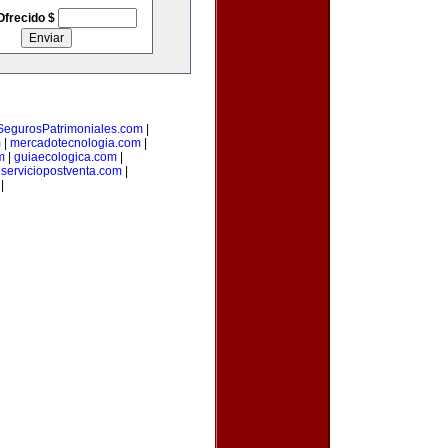
Ofrecido $
SegurosPatrimoniales.com
|
m
|
mercadotecnologia.com
|
m
|
guiaecologica.com
|
|
serviciopostventa.com
|
|