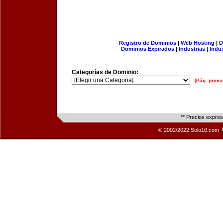
Registro de Dominios
|
Web Hosting
|
D
Dominios Expirados
|
Industrias
|
Indu
Categorías de Dominio:
[Pág. princi
** Precios expre
© 2002/2022 Solo10.com