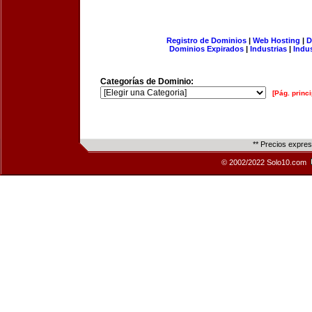
Registro de Dominios
|
Web Hosting
|
D
Dominios Expirados
|
Industrias
|
Indu
Categorías de Dominio:
[Pág. princi
** Precios expre
© 2002/2022 Solo10.com