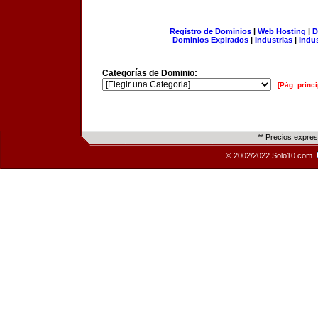
Registro de Dominios
|
Web Hosting
|
D
Dominios Expirados
|
Industrias
|
Indu
Categorías de Dominio:
[Pág. princi
** Precios expre
© 2002/2022 Solo10.com