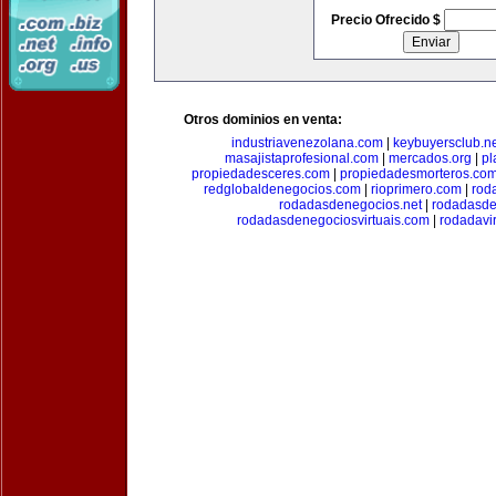
Precio Ofrecido $
Otros dominios en venta:
industriavenezolana.com
|
keybuyersclub.n
masajistaprofesional.com
|
mercados.org
|
pl
propiedadesceres.com
|
propiedadesmorteros.co
redglobaldenegocios.com
|
rioprimero.com
|
rod
rodadasdenegocios.net
|
rodadasde
rodadasdenegociosvirtuais.com
|
rodadavi