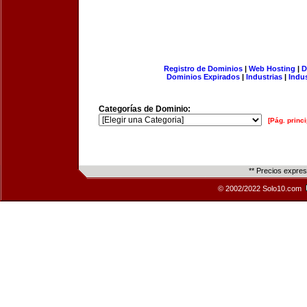
Registro de Dominios
|
Web Hosting
|
D
Dominios Expirados
|
Industrias
|
Indu
Categorías de Dominio:
[Pág. princi
** Precios expre
© 2002/2022 Solo10.com