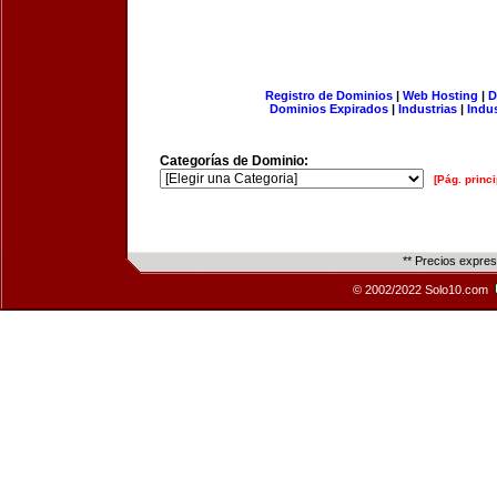
Registro de Dominios
|
Web Hosting
|
D
Dominios Expirados
|
Industrias
|
Indu
Categorías de Dominio:
[Pág. princi
** Precios expre
© 2002/2022 Solo10.com