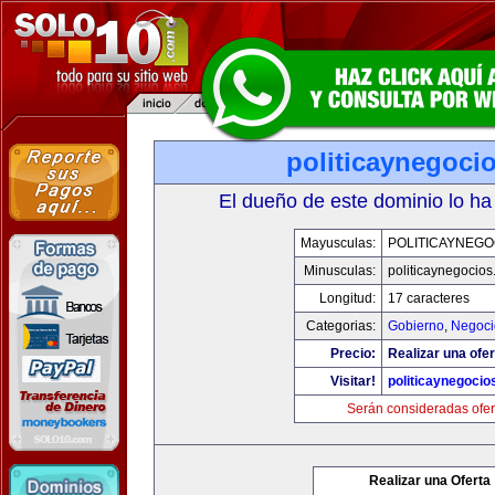
politicaynegoci
El dueño de este dominio lo ha
Mayusculas:
POLITICAYNEGO
Minusculas:
politicaynegocio
Longitud:
17 caracteres
Categorias:
Gobierno
,
Negoci
Precio:
Realizar una ofer
Visitar!
politicaynegoci
Serán consideradas ofer
Realizar una Oferta