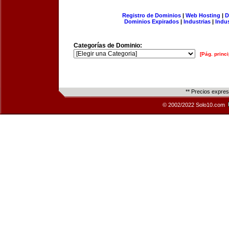
Registro de Dominios
|
Web Hosting
|
D
Dominios Expirados
|
Industrias
|
Indu
Categorías de Dominio:
[Pág. princi
** Precios expre
© 2002/2022 Solo10.com