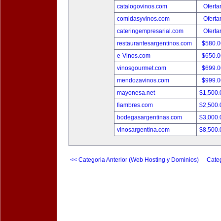
catalogovinos.com
Oferta
comidasyvinos.com
Oferta
cateringempresarial.com
Oferta
restaurantesargentinos.com
$580.
e-Vinos.com
$650.
vinosgourmet.com
$699.
mendozavinos.com
$999.
mayonesa.net
$1,500
fiambres.com
$2,500
bodegasargentinas.com
$3,000
vinosargentina.com
$8,500
<< Categoria Anterior (Web Hosting y Dominios)
Categ