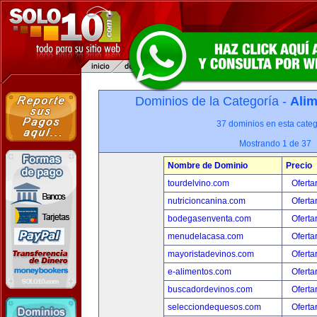
Dominios de la Categoría -
Alim
37 dominios en esta categ
Mostrando 1 de 37
Nombre de Dominio
Precio
tourdelvino.com
Oferta
nutricioncanina.com
Oferta
bodegasenventa.com
Oferta
menudelacasa.com
Oferta
mayoristadevinos.com
Oferta
e-alimentos.com
Oferta
buscadordevinos.com
Oferta
selecciondequesos.com
Oferta