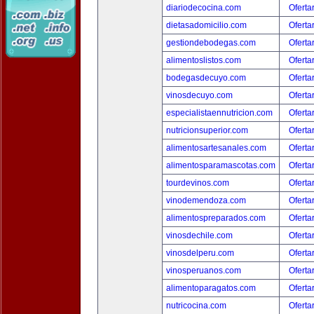
diariodecocina.com
Oferta
dietasadomicilio.com
Oferta
gestiondebodegas.com
Oferta
alimentoslistos.com
Oferta
bodegasdecuyo.com
Oferta
vinosdecuyo.com
Oferta
especialistaennutricion.com
Oferta
nutricionsuperior.com
Oferta
alimentosartesanales.com
Oferta
alimentosparamascotas.com
Oferta
tourdevinos.com
Oferta
vinodemendoza.com
Oferta
alimentospreparados.com
Oferta
vinosdechile.com
Oferta
vinosdelperu.com
Oferta
vinosperuanos.com
Oferta
alimentoparagatos.com
Oferta
nutricocina.com
Oferta